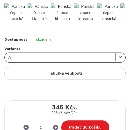
Dostupnost
skladem
Varianta
Tabulka velikostí
345 Kč
/
ks
285 Kč
bez DPH
Přidat do košíku