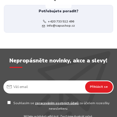
Potřebujete poradit?
+420 733 512 496
info@capushop.cz
Nepropásněte novinky, akce a slevy!
Přihlásit se
Souhlasím se
zpracováním osobních údajů
za účelem rozesílky
newsletteru.
Můžete se kdykoli odhlásit. Zasíláme dvakrát ročně.