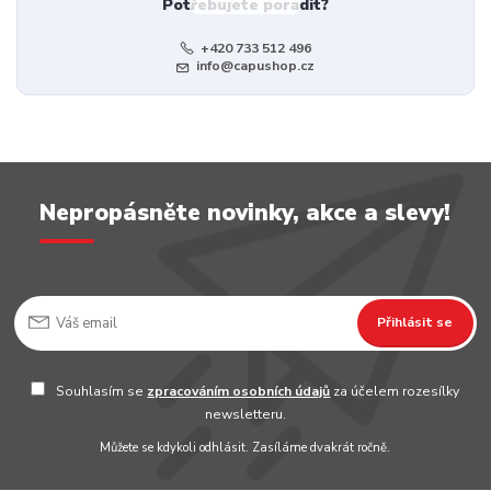
Potřebujete poradit?
+420 733 512 496
info@capushop.cz
Nepropásněte novinky, akce a slevy!
Přihlásit se
Souhlasím se
zpracováním osobních údajů
za účelem rozesílky
newsletteru.
Můžete se kdykoli odhlásit. Zasíláme dvakrát ročně.