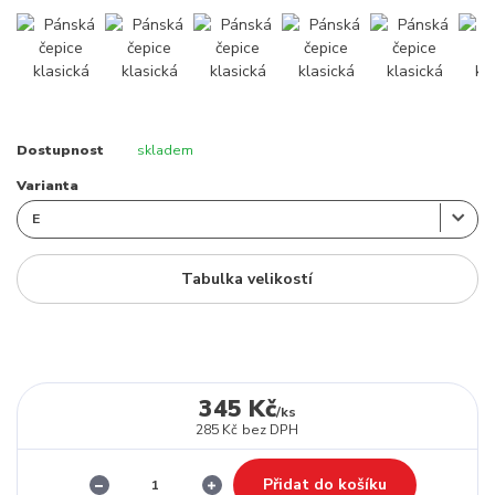
Dostupnost
skladem
Varianta
Tabulka velikostí
345 Kč
/
ks
285 Kč
bez DPH
Přidat do košíku