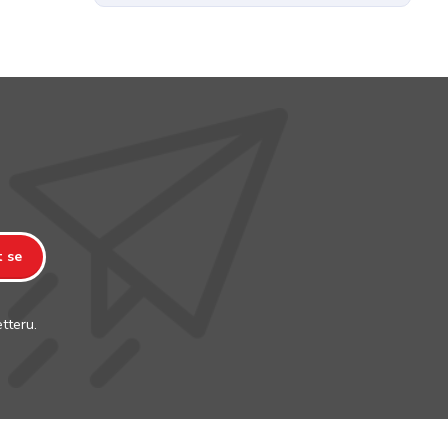
t se
tteru.