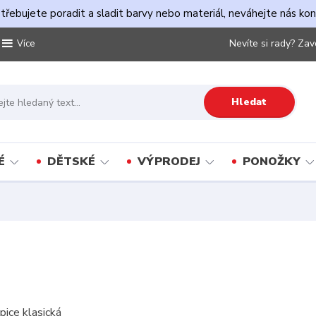
řebujete poradit a sladit barvy nebo materiál, neváhejte nás ko
Nevíte si rady? Zav
Více
Hledat
É
DĚTSKÉ
VÝPRODEJ
PONOŽKY