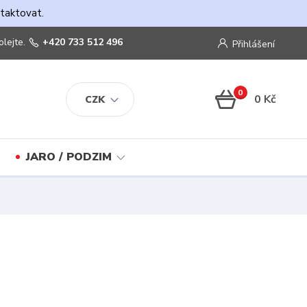
ntaktovat.
olejte.
+420 733 512 496
Přihlášení
0
0 Kč
CZK
JARO / PODZIM