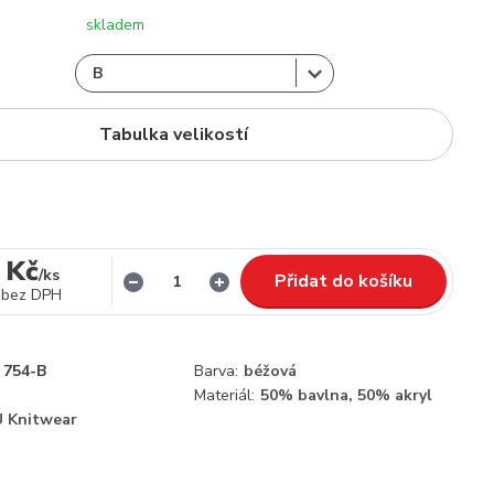
skladem
Tabulka velikostí
 Kč
/
ks
Přidat do košíku
bez DPH
754-B
Barva:
béžová
Materiál:
50% bavlna, 50% akryl
 Knitwear