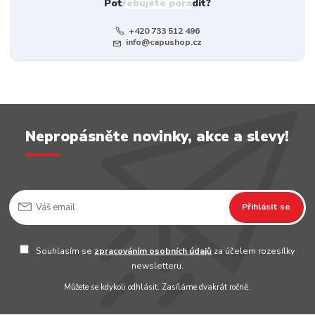
Potřebujete poradit?
+420 733 512 496
info@capushop.cz
Nepropásněte novinky, akce a slevy!
Přihlásit se
Souhlasím se
zpracováním osobních údajů
za účelem rozesílky
newsletteru.
Můžete se kdykoli odhlásit. Zasíláme dvakrát ročně.