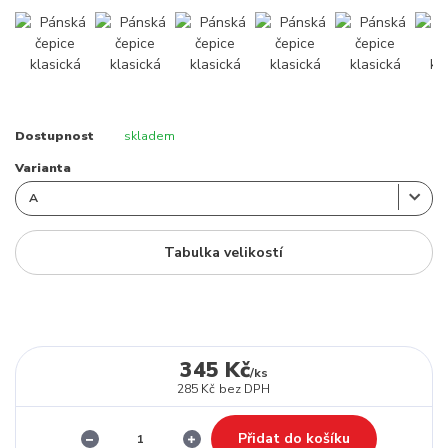
Dostupnost
skladem
Varianta
Tabulka velikostí
345 Kč
/
ks
285 Kč
bez DPH
Přidat do košíku