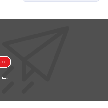
t se
tteru.