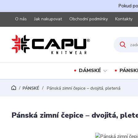
Pokud pot
O nás
Jak nakupovat
Obchodní podmínky
Kontakty
DÁMSKÉ
PÁNSK
PÁNSKÉ
Pánská zimní čepice – dvojitá, pletená
Pánská zimní čepice – dvojitá, plet