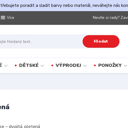
řebujete poradit a sladit barvy nebo materiál, neváhejte nás ko
Nevíte si rady? Zav
Více
Hledat
É
DĚTSKÉ
VÝPRODEJ
PONOŽKY
ená