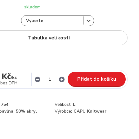
skladem
Tabulka velikostí
 Kč
/
ks
Přidat do košíku
bez DPH
754
Velikost:
L
bavlna, 50% akryl
Výrobce:
CAPU Knitwear