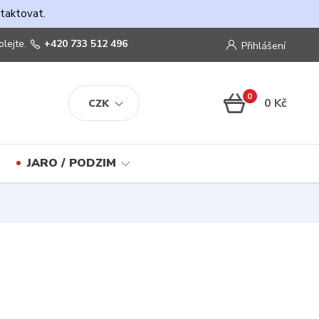
ntaktovat.
olejte.
+420 733 512 496
Přihlášení
0
0 Kč
CZK
JARO / PODZIM