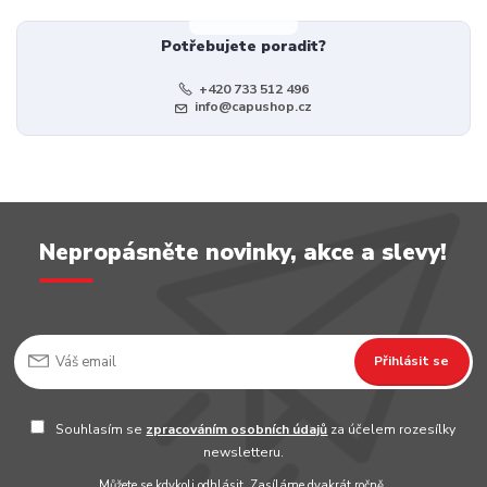
Potřebujete poradit?
+420 733 512 496
info@capushop.cz
Nepropásněte novinky, akce a slevy!
Přihlásit se
Souhlasím se
zpracováním osobních údajů
za účelem rozesílky
newsletteru.
Můžete se kdykoli odhlásit. Zasíláme dvakrát ročně.