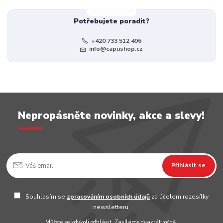
Potřebujete poradit?
+420 733 512 496
info@capushop.cz
Nepropásněte novinky, akce a slevy!
Přihlásit se
Souhlasím se
zpracováním osobních údajů
za účelem rozesílky
newsletteru.
Můžete se kdykoli odhlásit. Zasíláme dvakrát ročně.