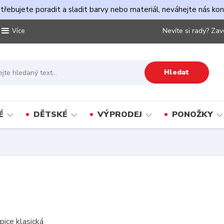
řebujete poradit a sladit barvy nebo materiál, neváhejte nás ko
Nevíte si rady? Zav
Více
Hledat
É
DĚTSKÉ
VÝPRODEJ
PONOŽKY