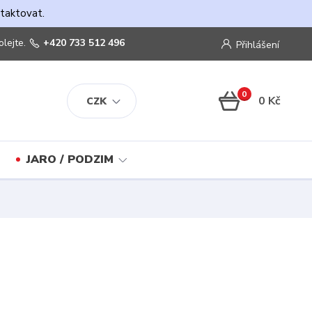
ntaktovat.
olejte.
+420 733 512 496
Přihlášení
0
0 Kč
CZK
JARO / PODZIM