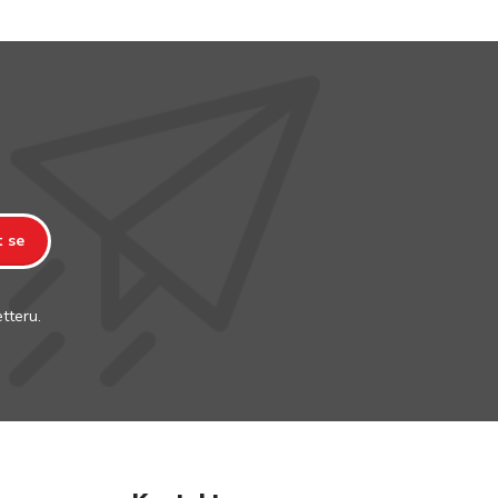
t se
tteru.