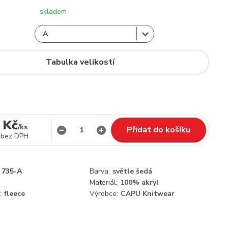
skladem
Tabulka velikostí
 Kč
/
ks
Přidat do košíku
bez DPH
735-A
Barva:
světle šedá
Materiál:
100% akryl
:
fleece
Výrobce:
CAPU Knitwear