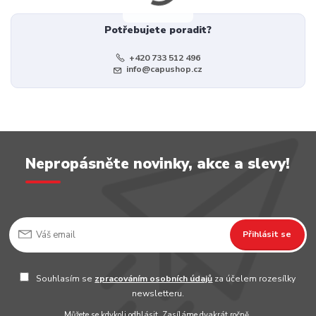
Potřebujete poradit?
+420 733 512 496
info@capushop.cz
Nepropásněte novinky, akce a slevy!
Přihlásit se
Souhlasím se
zpracováním osobních údajů
za účelem rozesílky
newsletteru.
Můžete se kdykoli odhlásit. Zasíláme dvakrát ročně.