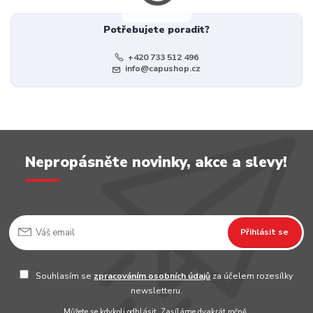
Potřebujete poradit?
+420 733 512 496
info@capushop.cz
Nepropásněte novinky, akce a slevy!
Přihlásit se
Souhlasím se
zpracováním osobních údajů
za účelem rozesílky
newsletteru.
Můžete se kdykoli odhlásit. Zasíláme dvakrát ročně.