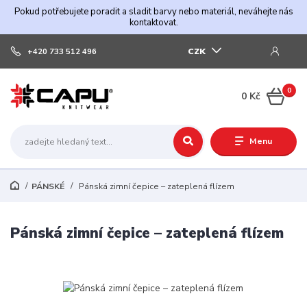
Pokud potřebujete poradit a sladit barvy nebo materiál, neváhejte nás
kontaktovat.
CZK
+420 733 512 496
0
0 Kč
Menu
PÁNSKÉ
Pánská zimní čepice – zateplená flízem
Pánská zimní čepice – zateplená flízem