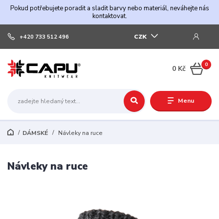
Pokud potřebujete poradit a sladit barvy nebo materiál, neváhejte nás
kontaktovat.
CZK
+420 733 512 496
0
0 Kč
Menu
DÁMSKÉ
Návleky na ruce
Návleky na ruce