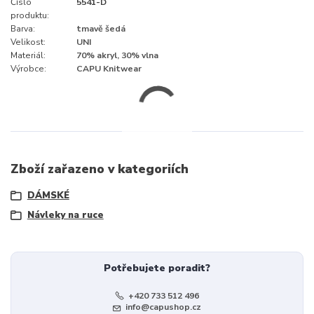
Číslo
5541-D
produktu:
Barva:
tmavě šedá
Velikost:
UNI
Materiál:
70% akryl, 30% vlna
Výrobce:
CAPU Knitwear
Zboží zařazeno v kategoriích
DÁMSKÉ
Návleky na ruce
Potřebujete poradit?
+420 733 512 496
info@capushop.cz