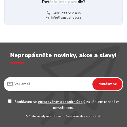
Potřebujete poradit?
+420 733 512 496
info@capushop.cz
Nepropásněte novinky, akce a slevy!
Přihlásit se
Souhlasím se
zpracováním osobních údajů
za účelem rozesílky
newsletteru.
Můžete se kdykoli odhlásit. Zasíláme dvakrát ročně.