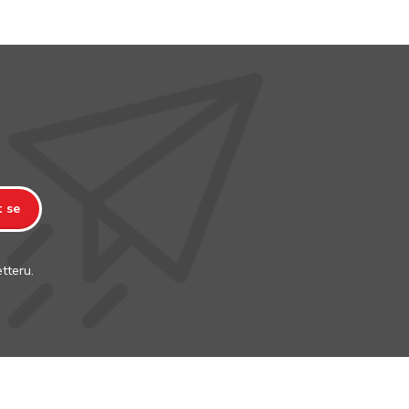
t se
tteru.