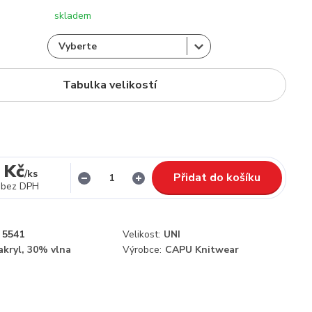
skladem
Tabulka velikostí
 Kč
/
ks
Přidat do košíku
bez DPH
5541
Velikost:
UNI
kryl, 30% vlna
Výrobce:
CAPU Knitwear