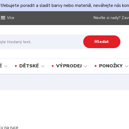
řebujete poradit a sladit barvy nebo materiál, neváhejte nás ko
Nevíte si rady? Zav
Více
Hledat
É
DĚTSKÉ
VÝPRODEJ
PONOŽKY