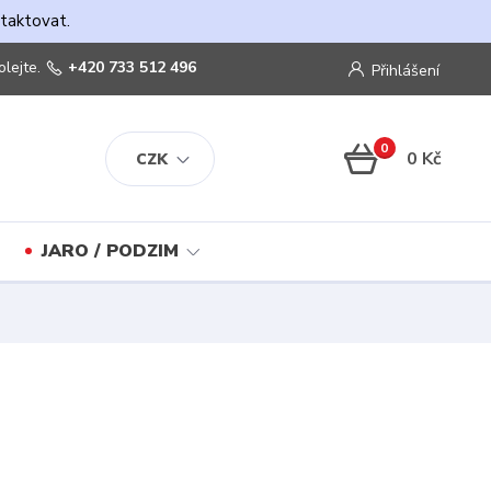
ntaktovat.
olejte.
+420 733 512 496
Přihlášení
0
0 Kč
CZK
JARO / PODZIM