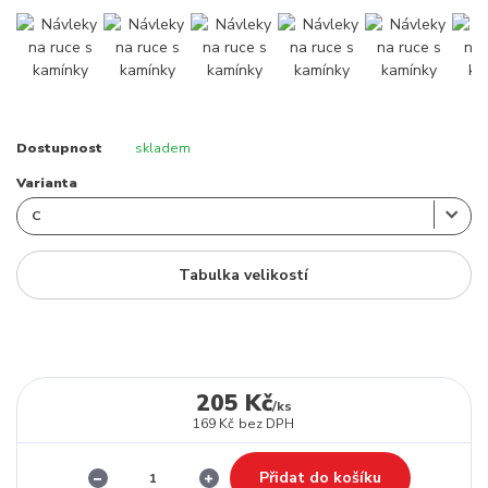
Dostupnost
skladem
Varianta
Tabulka velikostí
205 Kč
/
ks
169 Kč
bez DPH
Přidat do košíku