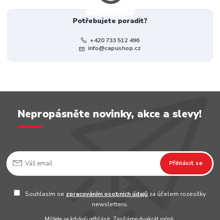
Potřebujete poradit?
+420 733 512 496
info@capushop.cz
Nepropásněte novinky, akce a slevy!
Přihlásit se
Souhlasím se
zpracováním osobních údajů
za účelem rozesílky
newsletteru.
Můžete se kdykoli odhlásit. Zasíláme dvakrát ročně.