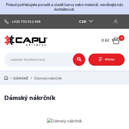
Pokud potřebujete poradit a sladit barvy nebo materiál, neváhejte nás
kontaktovat.
CZK
+420 733 512 496
0
0 Kč
Menu
DÁMSKÉ
Dámský nákrčník
Dámský nákrčník