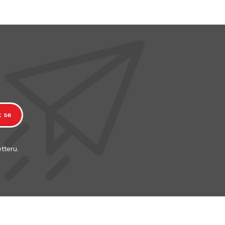
t se
tteru.