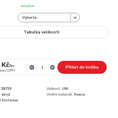
skladem
Tabulka velikostí
 Kč
/
ks
Přidat do košíku
bez DPH
28739
Velikost:
UNI
 akryl
Vnitřní materiál:
fleece
 Knitwear