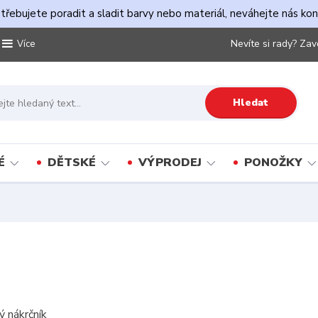
řebujete poradit a sladit barvy nebo materiál, neváhejte nás ko
Nevíte si rady? Zav
Více
Hledat
É
DĚTSKÉ
VÝPRODEJ
PONOŽKY