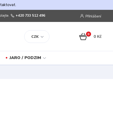
ntaktovat.
olejte.
+420 733 512 496
Přihlášení
0
0 Kč
CZK
JARO / PODZIM