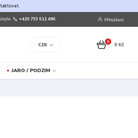
ntaktovat.
olejte.
+420 733 512 496
Přihlášení
0
0 Kč
CZK
JARO / PODZIM