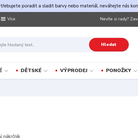
řebujete poradit a sladit barvy nebo materiál, neváhejte nás ko
Nevíte si rady? Zav
Více
Hledat
É
DĚTSKÉ
VÝPRODEJ
PONOŽKY