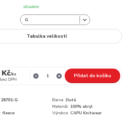
skladem
Tabulka velikostí
 Kč
/
ks
Přidat do košíku
bez DPH
28701-G
Barva:
žlutá
Materiál:
100% akryl
:
fleece
Výrobce:
CAPU Knitwear