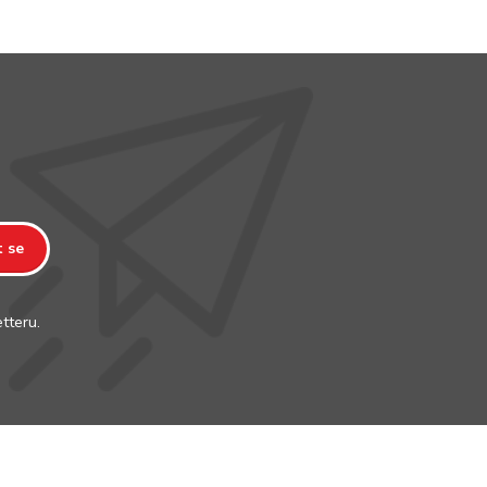
t se
tteru.