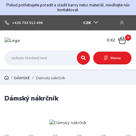
Pokud potřebujete poradit a sladit barvy nebo materiál, neváhejte nás
kontaktovat.
CZK
+420 733 512 496
0
0 Kč
Menu
DÁMSKÉ
Dámský nákrčník
Dámský nákrčník