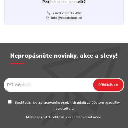
Potřebujete poradit?
+420 733 512 496
info@capushop.cz
Nepropásněte novinky, akce a slevy!
Přihlásit se
Souhlasím se
zpracováním osobních údajů
za účelem rozesílky
newsletteru.
Můžete se kdykoli odhlásit. Zasíláme dvakrát ročně.