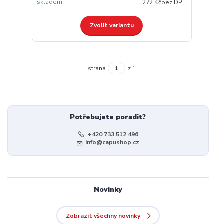
skladem
272 Kč
bez DPH
Zvolit variantu
strana
z 1
Potřebujete poradit?
+420 733 512 496
info@capushop.cz
Novinky
Zobrazit všechny novinky