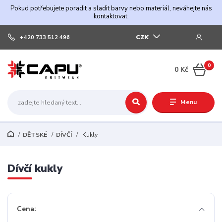
Pokud potřebujete poradit a sladit barvy nebo materiál, neváhejte nás
kontaktovat.
CZK
+420 733 512 496
0
0 Kč
Menu
DĚTSKÉ
DÍVČÍ
Kukly
Dívčí kukly
Cena: