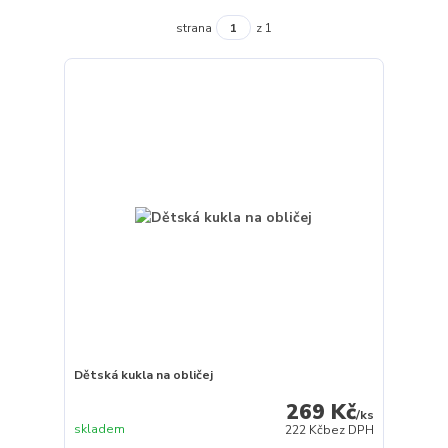
strana
z 1
Dětská kukla na obličej
269 Kč
/
ks
skladem
222 Kč
bez DPH