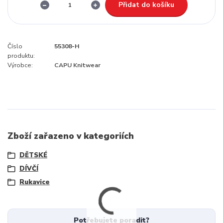
Přidat do košíku
Číslo
55308-H
produktu:
Výrobce:
CAPU Knitwear
Zboží zařazeno v kategoriích
DĚTSKÉ
DÍVČÍ
Rukavice
Potřebujete poradit?