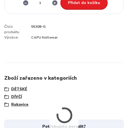
Přidat do košíku
Číslo
55308-G
produktu:
Výrobce:
CAPU Knitwear
Zboží zařazeno v kategoriích
DĚTSKÉ
DÍVČÍ
Rukavice
Potřebujete poradit?