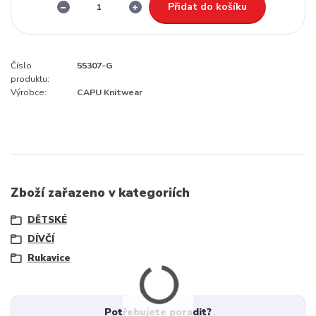
Přidat do košíku
Číslo
55307-G
produktu:
Výrobce:
CAPU Knitwear
Zboží zařazeno v kategoriích
DĚTSKÉ
DÍVČÍ
Rukavice
Potřebujete poradit?