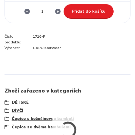
Přidat do košíku
Číslo
1716-F
produktu:
Výrobce:
CAPU Knitwear
Zboží zařazeno v kategoriích
DĚTSKÉ
DÍVČÍ
Čepice s kožešinovou bambulí
Čepice se dvěma bambulemi