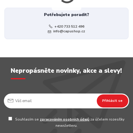
Potřebujete poradit?
+420 733 512 496
info@capushop.cz
Nepropásněte novinky, akce a slevy!
Přihlásit se
Souhlasím se
zpracováním osobních údajů
za účelem rozesílky
newsletteru.