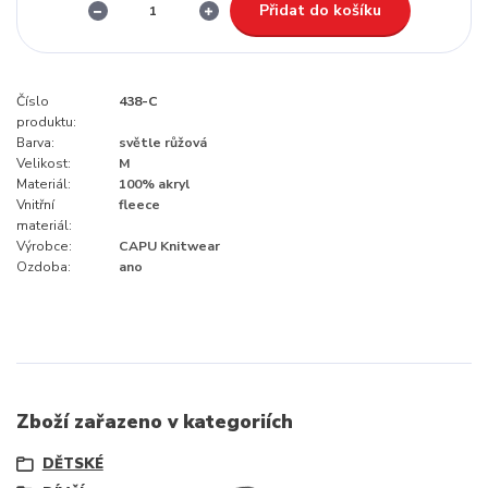
Přidat do košíku
Číslo
438-C
produktu:
Barva:
světle růžová
Velikost:
M
Materiál:
100% akryl
Vnitřní
fleece
materiál:
Výrobce:
CAPU Knitwear
Ozdoba:
ano
Zboží zařazeno v kategoriích
DĚTSKÉ