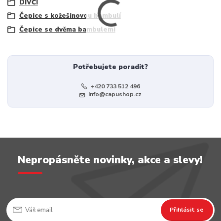
DÍVČÍ
Čepice s kožešinovou bambulí
Čepice se dvěma bambulemi
Potřebujete poradit?
+420 733 512 496
info@capushop.cz
Nepropásněte novinky, akce a slevy!
Přihlásit se