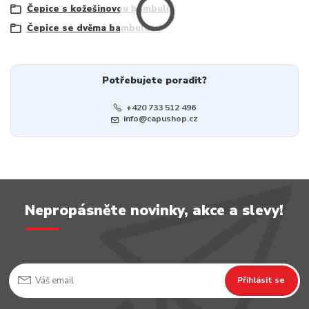
Čepice s kožešinovou bambulí
Čepice se dvěma bambulemi
Potřebujete poradit?
+420 733 512 496
info@capushop.cz
Nepropásněte novinky, akce a slevy!
Přihlásit se