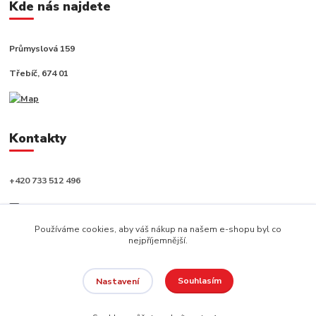
Kde nás najdete
Průmyslová 159
Třebíč, 674 01
Kontakty
+420 733 512 496
info@capushop.cz
Používáme cookies, aby váš nákup na našem e-shopu byl co
nejpříjemnější.
Souhlasím
Nastavení
Copyright © 2020, CAPU s.r.o. Všechna práva vyhrazena.