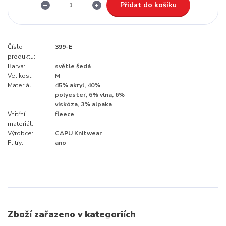
Přidat do košíku
Číslo
399-E
produktu:
Barva:
světle šedá
Velikost:
M
Materiál:
45% akryl, 40%
polyester, 6% vlna, 6%
viskóza, 3% alpaka
Vnitřní
fleece
materiál:
Výrobce:
CAPU Knitwear
Flitry:
ano
Zboží zařazeno v kategoriích