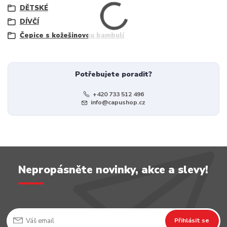
DĚTSKÉ
DÍVČÍ
Čepice s kožešinovou bambulí
Potřebujete poradit?
+420 733 512 496
info@capushop.cz
Nepropásněte novinky, akce a slevy!
Přihlásit se