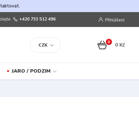
ntaktovat.
olejte.
+420 733 512 496
Přihlášení
0
0 Kč
CZK
JARO / PODZIM