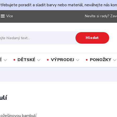
řebujete poradit a sladit barvy nebo materiál, neváhejte nás ko
Nevíte si rady? Zav
Více
Hledat
É
DĚTSKÉ
VÝPRODEJ
PONOŽKY
ulí