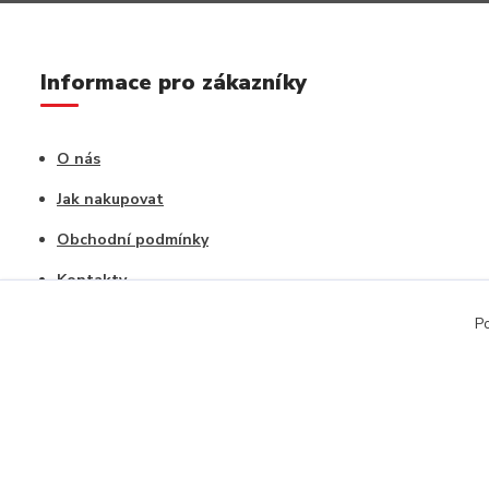
Informace pro zákazníky
O nás
Jak nakupovat
Obchodní podmínky
Kontakty
Vrácení zboží / Reklamace
Po
Copyright © 2020, CAPU s.r.o. Všechna práva vyhrazena.