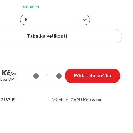
skladem
Tabulka velikostí
 Kč
/
ks
Přidat do košíku
bez DPH
2137-E
Výrobce:
CAPU Knitwear