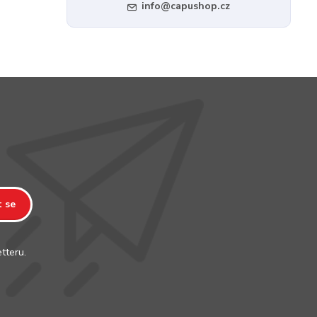
info@capushop.cz
t se
tteru.