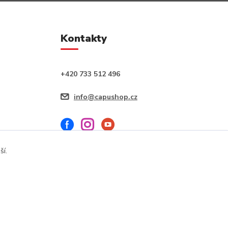
Kontakty
+420 733 512 496
info@capushop.cz
ší.
Vytvořeno na
Eshop-rychle.cz