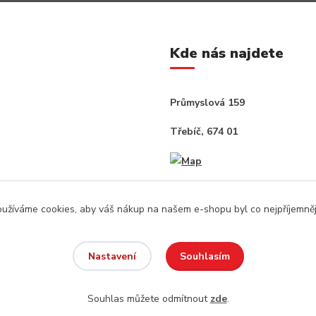
Kde nás najdete
Průmyslová 159
Třebíč, 674 01
užíváme cookies, aby váš nákup na našem e-shopu byl co nejpříjemněj
Souhlasím
Nastavení
Souhlas můžete odmítnout
zde
.