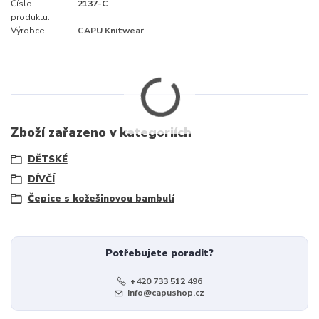
Číslo
2137-C
produktu:
Výrobce:
CAPU Knitwear
Zboží zařazeno v kategoriích
DĚTSKÉ
DÍVČÍ
Čepice s kožešinovou bambulí
Potřebujete poradit?
+420 733 512 496
info@capushop.cz