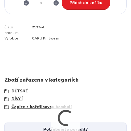
Přidat do košíku
Číslo
2137-A
produktu:
Výrobce:
CAPU Knitwear
Zboží zařazeno v kategoriích
DĚTSKÉ
DÍVČÍ
Čepice s kožešinovou bambulí
Potřebujete poradit?