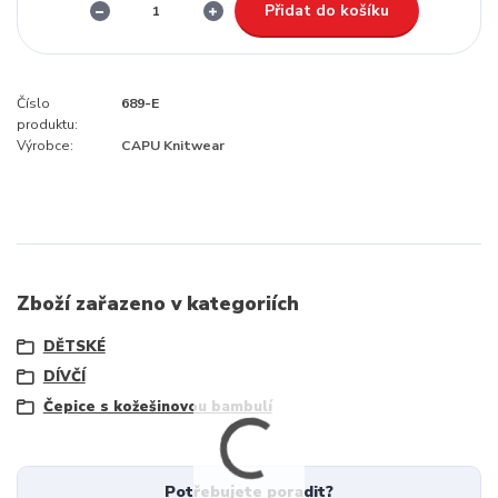
Přidat do košíku
Číslo
689-E
produktu:
Výrobce:
CAPU Knitwear
Zboží zařazeno v kategoriích
DĚTSKÉ
DÍVČÍ
Čepice s kožešinovou bambulí
Potřebujete poradit?