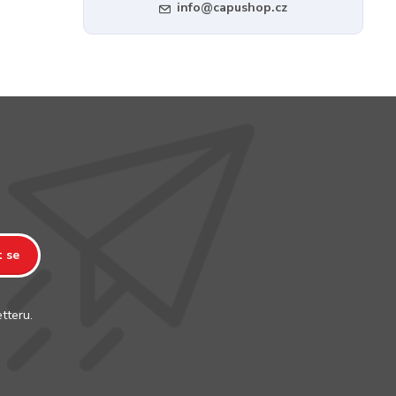
info@capushop.cz
t se
tteru.