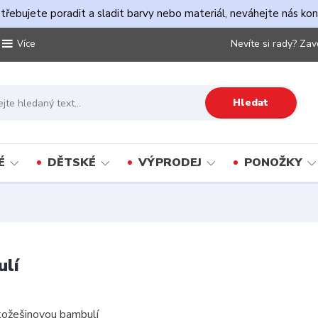
řebujete poradit a sladit barvy nebo materiál, neváhejte nás ko
Nevíte si rady? Zav
Více
Hledat
É
DĚTSKÉ
VÝPRODEJ
PONOŽKY
ulí