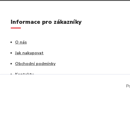
Informace pro zákazníky
O nás
Jak nakupovat
Obchodní podmínky
Kontakty
Vrácení zboží / Reklamace
Po
Copyright © 2020, CAPU s.r.o. Všechna práva vyhrazena.