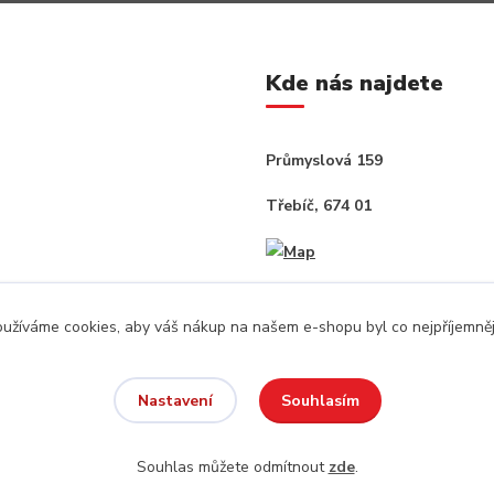
Kde nás najdete
Průmyslová 159
Třebíč, 674 01
užíváme cookies, aby váš nákup na našem e-shopu byl co nejpříjemněj
Souhlasím
Nastavení
Souhlas můžete odmítnout
zde
.