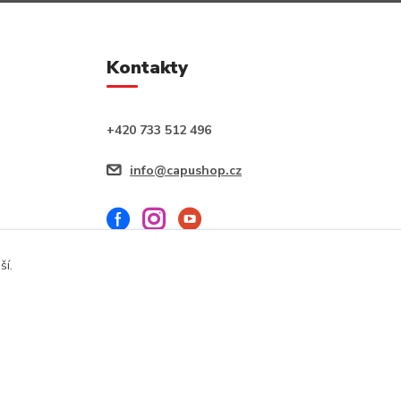
Kontakty
+420 733 512 496
info@capushop.cz
ší.
Vytvořeno na
Eshop-rychle.cz