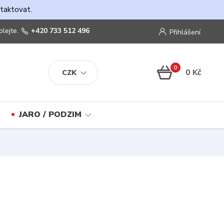
ntaktovat.
olejte.
+420 733 512 496
Přihlášení
0
0 Kč
CZK
JARO / PODZIM