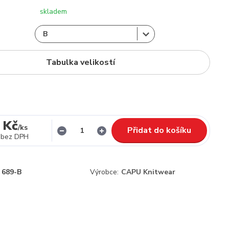
skladem
Tabulka velikostí
 Kč
/
ks
Přidat do košíku
bez DPH
689-B
Výrobce:
CAPU Knitwear