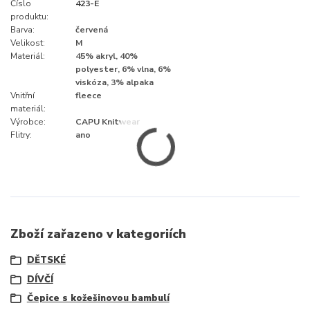
Číslo
423-E
produktu:
Barva:
červená
Velikost:
M
Materiál:
45% akryl, 40%
polyester, 6% vlna, 6%
viskóza, 3% alpaka
Vnitřní
fleece
materiál:
Výrobce:
CAPU Knitwear
Flitry:
ano
Zboží zařazeno v kategoriích
DĚTSKÉ
DÍVČÍ
Čepice s kožešinovou bambulí