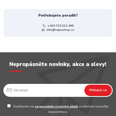
Potřebujete poradit?
+420 733 512 496
info@capushop.cz
Nepropásněte novinky, akce a slevy!
Přihlásit se
Souhlasím se
zpracováním osobních údajů
za účelem rozesílky
newsletteru.