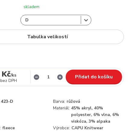
skladem
Tabulka velikostí
 Kč
/
ks
Přidat do košíku
bez DPH
423-D
Barva:
růžová
Materiál:
45% akryl, 40%
polyester, 6% vlna, 6%
viskóza, 3% alpaka
:
fleece
Výrobce:
CAPU Knitwear