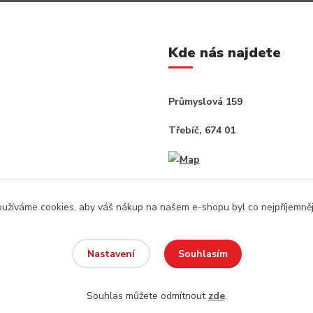
Kde nás najdete
Průmyslová 159
Třebíč, 674 01
užíváme cookies, aby váš nákup na našem e-shopu byl co nejpříjemněj
Souhlasím
Nastavení
Souhlas můžete odmítnout
zde
.