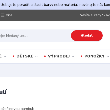
řebujete poradit a sladit barvy nebo materiál, neváhejte nás ko
Nevíte si rady? Zav
Více
Hledat
É
DĚTSKÉ
VÝPRODEJ
PONOŽKY
ulí