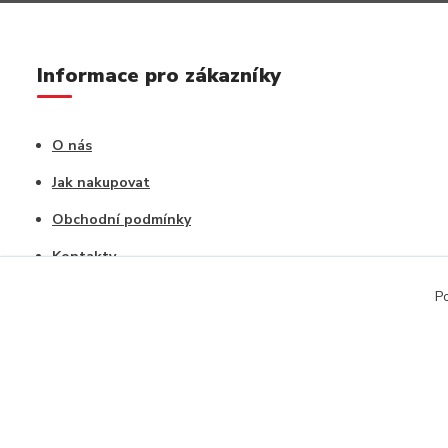
Informace pro zákazníky
O nás
Jak nakupovat
Obchodní podmínky
Kontakty
Vrácení zboží / Reklamace
Po
Copyright © 2020, CAPU s.r.o. Všechna práva vyhrazena.