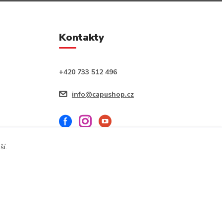
Kontakty
+420 733 512 496
info@capushop.cz
ší.
Vytvořeno na
Eshop-rychle.cz