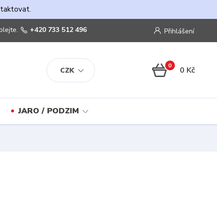
ntaktovat.
olejte.
+420 733 512 496
Přihlášení
0
0 Kč
CZK
JARO / PODZIM