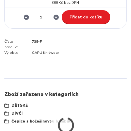
388 Kč
bez DPH
Přidat do košíku
Číslo
738-F
produktu:
Výrobce:
CAPU Knitwear
Zboží zařazeno v kategoriích
DĚTSKÉ
DÍVČÍ
Čepice s kožešinovou bambulí