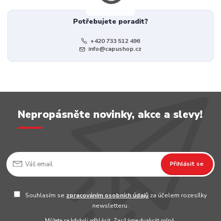
Potřebujete poradit?
+420 733 512 496
info@capushop.cz
Nepropásněte novinky, akce a slevy!
Přihlásit se
Souhlasím se
zpracováním osobních údajů
za účelem rozesílky
newsletteru.
Můžete se kdykoli odhlásit. Zasíláme dvakrát ročně.