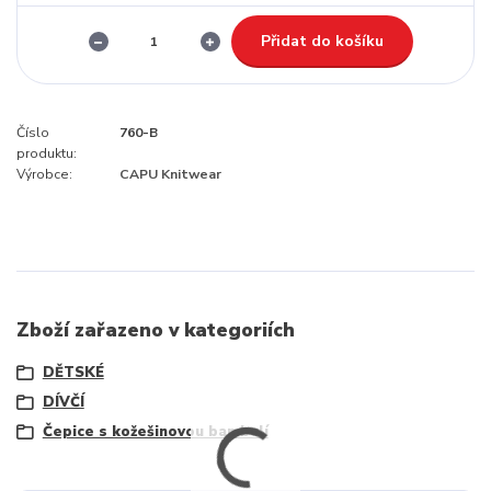
Přidat do košíku
Číslo
760-B
produktu:
Výrobce:
CAPU Knitwear
Zboží zařazeno v kategoriích
DĚTSKÉ
DÍVČÍ
Čepice s kožešinovou bambulí