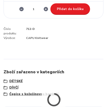
Přidat do košíku
Číslo
712-D
produktu:
Výrobce:
CAPU Knitwear
Zboží zařazeno v kategoriích
DĚTSKÉ
DÍVČÍ
Čepice s kožešinovou bambulí