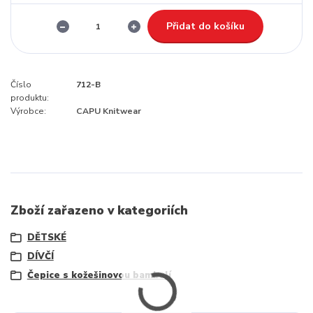
Přidat do košíku
Číslo
712-B
produktu:
Výrobce:
CAPU Knitwear
Zboží zařazeno v kategoriích
DĚTSKÉ
DÍVČÍ
Čepice s kožešinovou bambulí