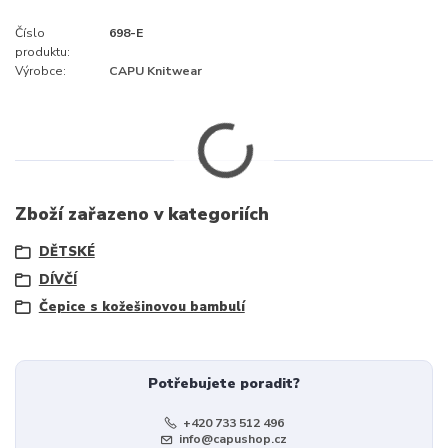
Číslo
698-E
produktu:
Výrobce:
CAPU Knitwear
Zboží zařazeno v kategoriích
DĚTSKÉ
DÍVČÍ
Čepice s kožešinovou bambulí
Potřebujete poradit?
+420 733 512 496
info@capushop.cz