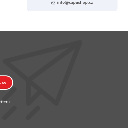
info@capushop.cz
t se
tteru.