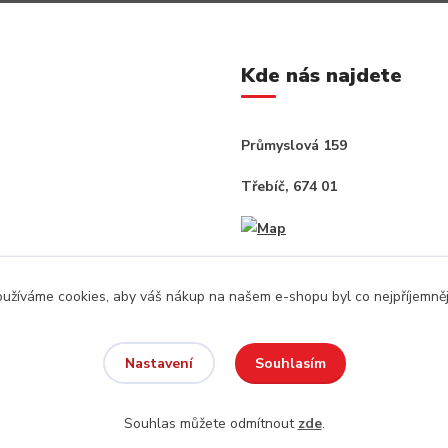
Kde nás najdete
Průmyslová 159
Třebíč, 674 01
užíváme cookies, aby váš nákup na našem e-shopu byl co nejpříjemněj
Souhlasím
Nastavení
Souhlas můžete odmítnout
zde
.