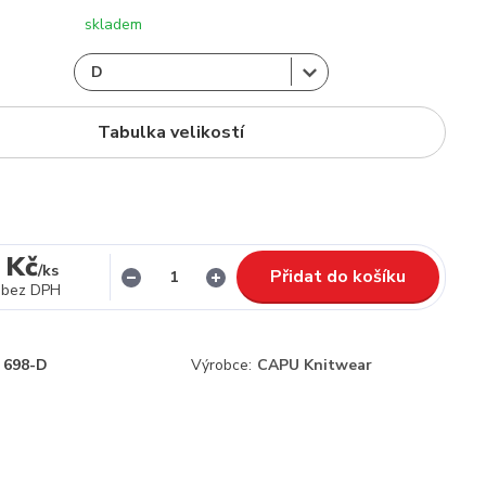
skladem
Tabulka velikostí
 Kč
/
ks
Přidat do košíku
bez DPH
698-D
Výrobce:
CAPU Knitwear