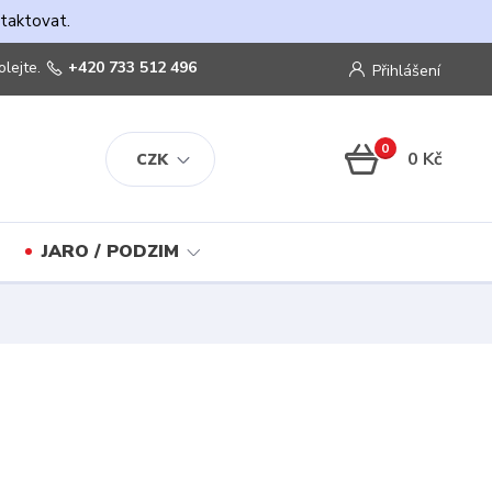
ntaktovat.
olejte.
+420 733 512 496
Přihlášení
0
0 Kč
CZK
JARO / PODZIM