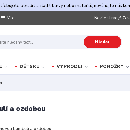
řebujete poradit a sladit barvy nebo materiál, neváhejte nás ko
Nevíte si rady? Zav
Více
Hledat
É
DĚTSKÉ
VÝPRODEJ
PONOŽKY
ou
ulí a ozdobou