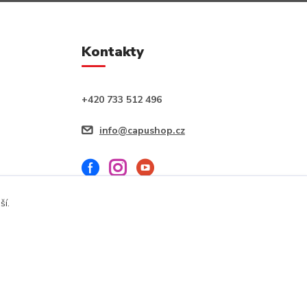
Kontakty
+420 733 512 496
info@capushop.cz
ší.
Vytvořeno na
Eshop-rychle.cz