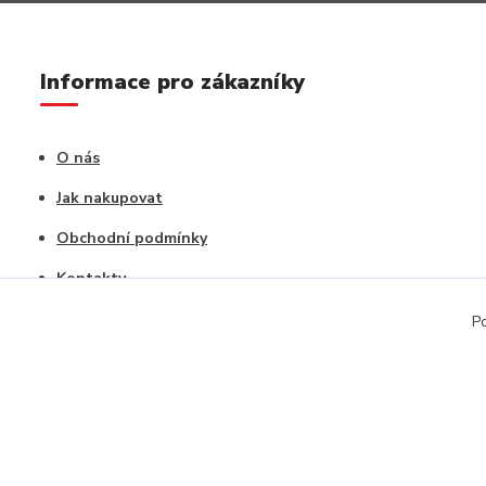
Informace pro zákazníky
O nás
Jak nakupovat
Obchodní podmínky
Kontakty
Vrácení zboží / Reklamace
Po
Copyright © 2020, CAPU s.r.o. Všechna práva vyhrazena.