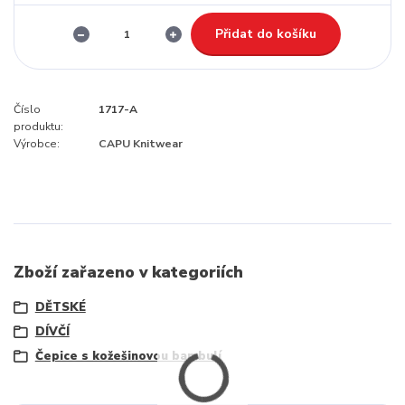
Přidat do košíku
Číslo
1717-A
produktu:
Výrobce:
CAPU Knitwear
Zboží zařazeno v kategoriích
DĚTSKÉ
DÍVČÍ
Čepice s kožešinovou bambulí