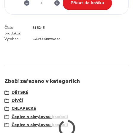
Přidat do košíku
Číslo
3182-E
produktu:
Výrobce:
CAPU Knitwear
Zboží zařazeno v kategoriích
DĚTSKÉ
DÍVČÍ
CHLAPECKÉ
Čepice s akrylovou bambulí
Čepice s akrylovou bambulí