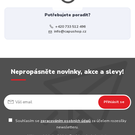
Potřebujete poradit?
+420 733 512 496
info@capushop.cz
Nepropásněte novinky, akce a slevy!
Přihlásit se
Souhlasím se
zpracováním osobních údajů
za účelem rozesílky
newsletteru.