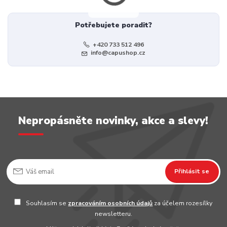
Potřebujete poradit?
+420 733 512 496
info@capushop.cz
Nepropásněte novinky, akce a slevy!
Přihlásit se
Souhlasím se
zpracováním osobních údajů
za účelem rozesílky
newsletteru.