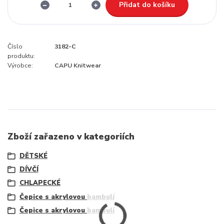
Přidat do košíku
Číslo
3182-C
produktu:
Výrobce:
CAPU Knitwear
Zboží zařazeno v kategoriích
DĚTSKÉ
DÍVČÍ
CHLAPECKÉ
Čepice s akrylovou bambulí
Čepice s akrylovou bambulí