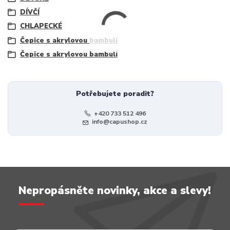
DÍVČÍ
CHLAPECKÉ
Čepice s akrylovou bambulí
Čepice s akrylovou bambulí
Potřebujete poradit?
+420 733 512 496
info@capushop.cz
Nepropásněte novinky, akce a slevy!