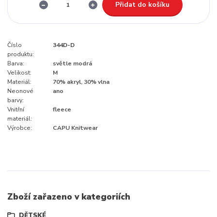
Přidat do košíku
Číslo
344D-D
produktu:
Barva:
světle modrá
Velikost:
M
Materiál:
70% akryl, 30% vlna
Neonové
ano
barvy:
Vnitřní
fleece
materiál:
Výrobce:
CAPU Knitwear
Zboží zařazeno v kategoriích
DĚTSKÉ