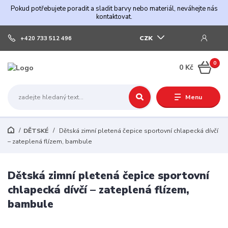
Pokud potřebujete poradit a sladit barvy nebo materiál, neváhejte nás
kontaktovat.
CZK
+420 733 512 496
0
0 Kč
Menu
DĚTSKÉ
Dětská zimní pletená čepice sportovní chlapecká dívčí
– zateplená flízem, bambule
Dětská zimní pletená čepice sportovní
chlapecká dívčí – zateplená flízem,
bambule