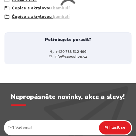
Čepice s akrylovou bambulí
Čepice s akrylovou bambulí
Potřebujete poradit?
+420 733 512 496
info@capushop.cz
Nepropásněte novinky, akce a slevy!
Přihlásit se