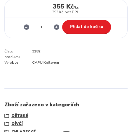
355 Kč
/
ks
293 Kč
bez DPH
Přidat do košíku
Číslo
3182
produktu:
Výrobce:
CAPU Knitwear
Zboží zařazeno v kategoriích
DĚTSKÉ
DÍVČÍ
CHLAPECKÉ