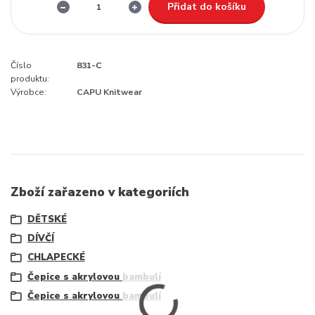
Přidat do košíku
Číslo
831-C
produktu:
Výrobce:
CAPU Knitwear
Zboží zařazeno v kategoriích
DĚTSKÉ
DÍVČÍ
CHLAPECKÉ
Čepice s akrylovou bambulí
Čepice s akrylovou bambulí