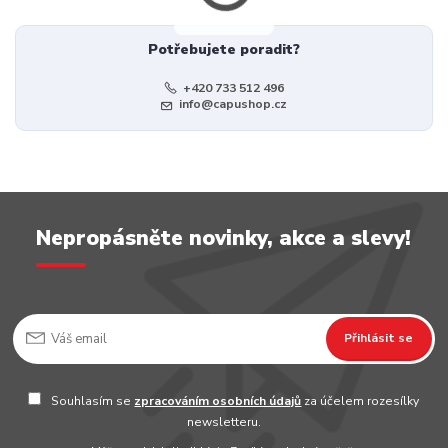
Potřebujete poradit?
+420 733 512 496
info@capushop.cz
Nepropásněte novinky, akce a slevy!
Přihlásit se
Souhlasím se
zpracováním osobních údajů
za účelem rozesílky
newsletteru.