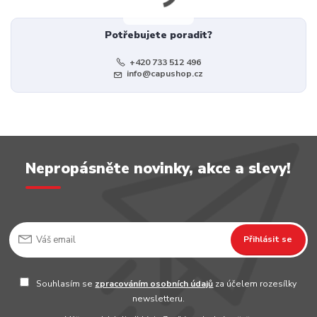
Potřebujete poradit?
+420 733 512 496
info@capushop.cz
Nepropásněte novinky, akce a slevy!
Přihlásit se
Souhlasím se
zpracováním osobních údajů
za účelem rozesílky
newsletteru.