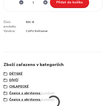
Přidat do košíku
Číslo
831-B
produktu:
Výrobce:
CAPU Knitwear
Zboží zařazeno v kategoriích
DĚTSKÉ
DÍVČÍ
CHLAPECKÉ
Čepice s akrylovou bambulí
Čepice s akrylovou bambulí