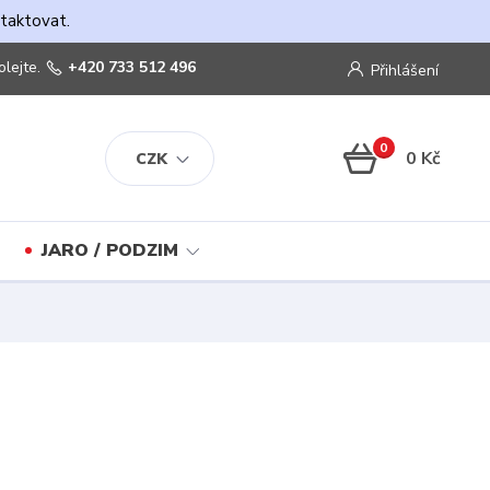
ntaktovat.
olejte.
+420 733 512 496
Přihlášení
0
0 Kč
CZK
JARO / PODZIM