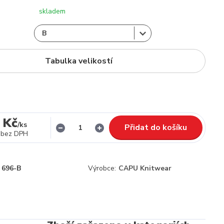
skladem
Tabulka velikostí
 Kč
/
ks
Přidat do košíku
bez DPH
696-B
Výrobce:
CAPU Knitwear