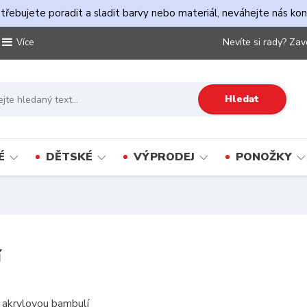
řebujete poradit a sladit barvy nebo materiál, neváhejte nás ko
Nevíte si rady? Zav
Více
Hledat
É
DĚTSKÉ
VÝPRODEJ
PONOŽKY
í