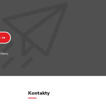
t se
tteru.
Kontakty