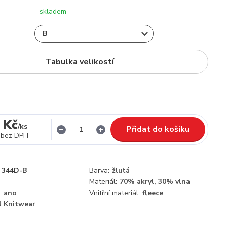
skladem
Tabulka velikostí
 Kč
/
ks
Přidat do košíku
bez DPH
344D-B
Barva:
žlutá
Materiál:
70% akryl, 30% vlna
:
ano
Vnitřní materiál:
fleece
 Knitwear