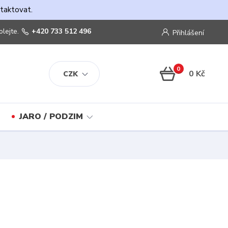
ntaktovat.
olejte.
+420 733 512 496
Přihlášení
0
0 Kč
CZK
JARO / PODZIM