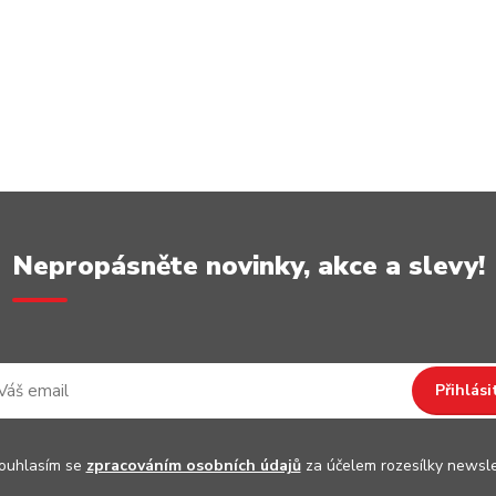
Nepropásněte novinky, akce a slevy!
Přihlási
uhlasím se
zpracováním osobních údajů
za účelem rozesílky newsle