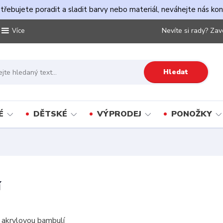
řebujete poradit a sladit barvy nebo materiál, neváhejte nás ko
Nevíte si rady? Zav
Více
Hledat
É
DĚTSKÉ
VÝPRODEJ
PONOŽKY
í