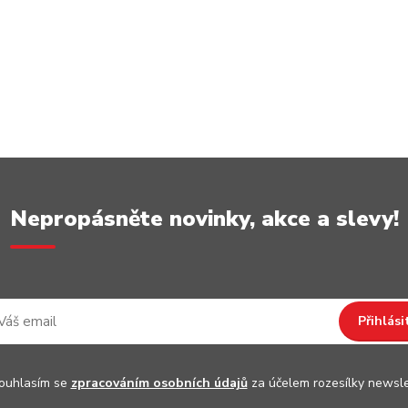
Nepropásněte novinky, akce a slevy!
Přihlási
uhlasím se
zpracováním osobních údajů
za účelem rozesílky newsle