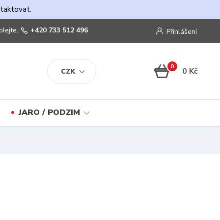
ntaktovat.
olejte.
+420 733 512 496
Přihlášení
0
0 Kč
CZK
JARO / PODZIM