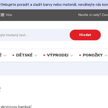
řebujete poradit a sladit barvy nebo materiál, neváhejte nás ko
Nevíte si rady? Zav
Více
Hledat
É
DĚTSKÉ
VÝPRODEJ
PONOŽKY
í