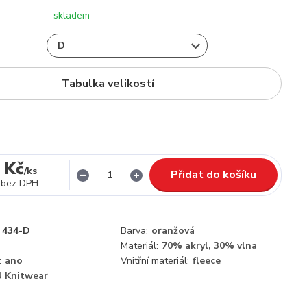
skladem
Tabulka velikostí
 Kč
/
ks
Přidat do košíku
bez DPH
434-D
Barva:
oranžová
Materiál:
70% akryl, 30% vlna
:
ano
Vnitřní materiál:
fleece
 Knitwear