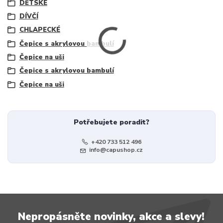
DĚTSKÉ
DÍVČÍ
CHLAPECKÉ
Čepice s akrylovou bambulí
Čepice na uši
Čepice s akrylovou bambulí
Čepice na uši
Potřebujete poradit?
+420 733 512 496
info@capushop.cz
Nepropásněte novinky, akce a slevy!