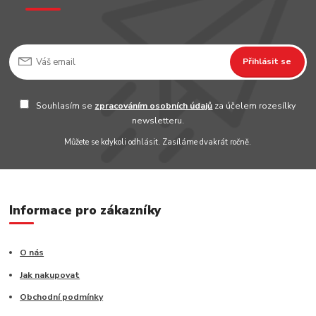
Přihlásit se
Souhlasím se
zpracováním osobních údajů
za účelem rozesílky
newsletteru.
Můžete se kdykoli odhlásit. Zasíláme dvakrát ročně.
Informace pro zákazníky
O nás
Jak nakupovat
Obchodní podmínky